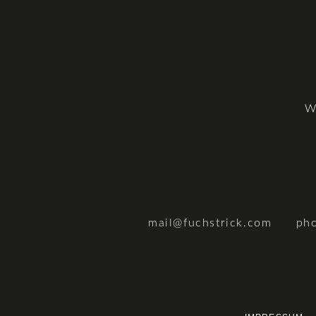
W
mail@fuchstrick.com
ph