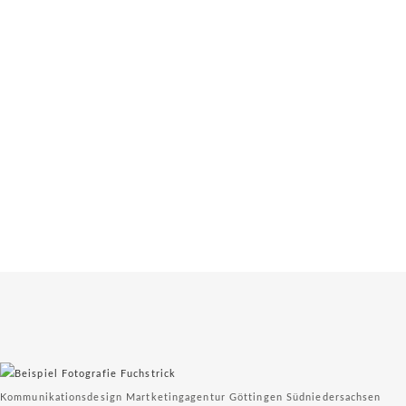
WERBUNG
DESIGN & PRINT
WEBSEITEN & SEO
FILM & FOTO
DIENSTLEISTUNGSDESIGN
KONTAKT
Kommunikationsdesign Martketingagentur Göttingen Südniedersachsen