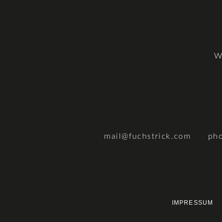
W
mail@fuchstrick.com
ph
IMPRESSUM