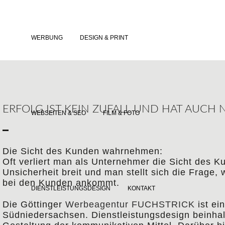
DIENST
WERBUNG
DESIGN & PRINT
ERFOLG IST KEIN ZUFALL UND HAT AUCH 
WEBSEITEN & SEO
FILM & FOTO
Die Sicht des Kunden wahrnehmen:
Oft verliert man als Unternehmer die Sicht des K
Unsicherheit breit und man stellt sich die Frage
bei den Kunden ankommt.
DIENSTLEISTUNGSDESIGN
KONTAKT
Die Göttinger
Werbeagentur FUCHSTRICK
ist ei
Südniedersachsen. Dienstleistungsdesign beinhal