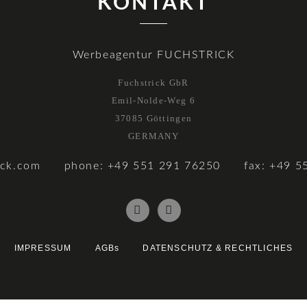
KONTAKT
Werbeagentur FUCHSTRICK
Fuchstrick GbR
Emil-Nolde-Weg 6
37085 Göttingen
GERMANY
ick.com
phone: +49 551 291 76250
fax: +49 5
IMPRESSUM
AGBs
DATENSCHUTZ & RECHTLICHES