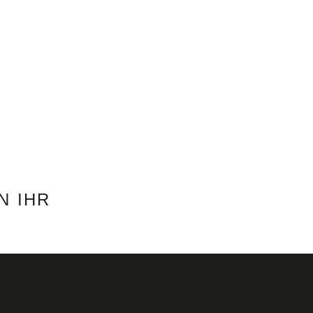
FILM & FOTO
DIENSTLEISTUNGSDESIGN
KONTAKT
N IHR