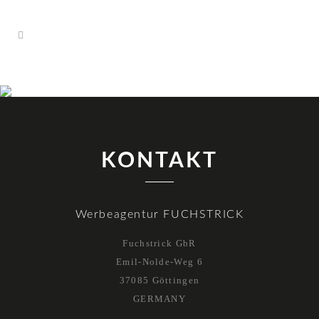
KONTAKT
Werbeagentur FUCHSTRICK
Fuchstrick GbR
Emil-Nolde-Weg 6
37085 Göttingen
GERMANY