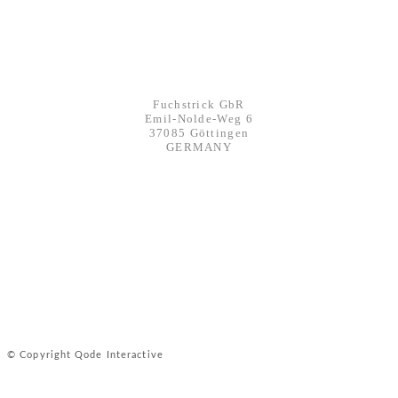
KONTAKT
Werbeagentur FUCHSTRICK
Fuchstrick GbR
Emil-Nolde-Weg 6
37085 Göttingen
GERMANY
mail@fuchstrick.com
phone: +49 551 291 76250
fax: +49 551 291 781 21
IMPRESSUM
AGBs
DATENSCHUTZ & RECHTLICHES
© Copyright Qode Interactive