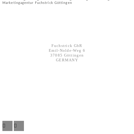
Marketingagentur Fuchstrick Göttingen
KONTAKT
Werbeagentur FUCHSTRICK
Fuchstrick GbR
Emil-Nolde-Weg 6
37085 Göttingen
GERMANY
mail@fuchstrick.com
phone: +49 551 291 76250
fax: +49 551 291 781 21