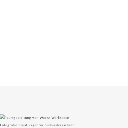
WERBUNG
DESIGN & PRINT
WEBSEITEN & SEO
FILM & FOTO
DIENSTLEISTUNGSDESIGN
KONTAKT
Fotografie Kreativagentur Südniedersachsen