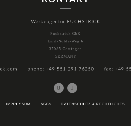
Werbeagentur FUCHSTRICK
Fuchstrick GbR
Emil-Nolde-Weg 6
37085 Göttingen
GERMANY
ick.com
phone: +49 551 291 76250
fax: +49 5
IMPRESSUM
AGBs
DATENSCHUTZ & RECHTLICHES