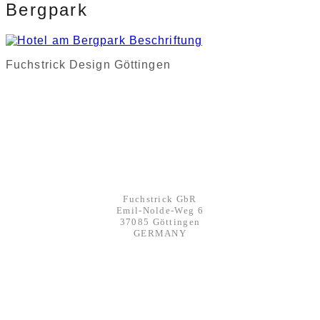
Bergpark
Fuchstrick Design Göttingen
KONTAKT
Werbeagentur FUCHSTRICK
Fuchstrick GbR
Emil-Nolde-Weg 6
37085 Göttingen
GERMANY
mail@fuchstrick.com
phone: +49 551 291 76250