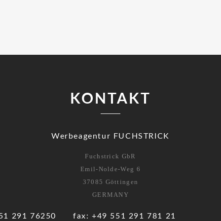
KONTAKT
Werbeagentur FUCHSTRICK
Fuchstrick GbR
Emil-Nolde-Weg 6
37085 Göttingen
GERMANY
51 291 76250
fax: +49 551 291 781 21