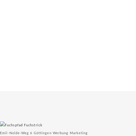
WERBUNG
DESIGN & PRINT
WEBSEITEN & SEO
FILM & FOTO
DIENSTLEISTUNGSDESIGN
KONTAKT
Emil-Nolde-Weg 6 Göttingen Werbung Marketing