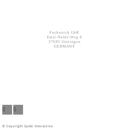
KONTAKT
Werbeagentur FUCHSTRICK
Fuchstrick GbR
Emil-Nolde-Weg 6
37085 Göttingen
GERMANY
mail@fuchstrick.com
phone: +49 551 291 76250
fax: +49 551 291 781 21
IMPRESSUM
AGBs
DATENSCHUTZ & RECHTLICHES
© Copyright Qode Interactive