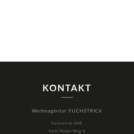
KONTAKT
Werbeagentur FUCHSTRICK
Fuchstrick GbR
Emil-Nolde-Weg 6